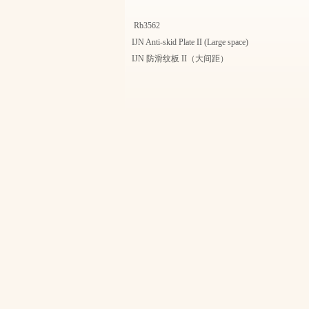
Rb3562
IJN Anti-skid Plate II (Large space)
IJN 防滑纹板 II（大间距）