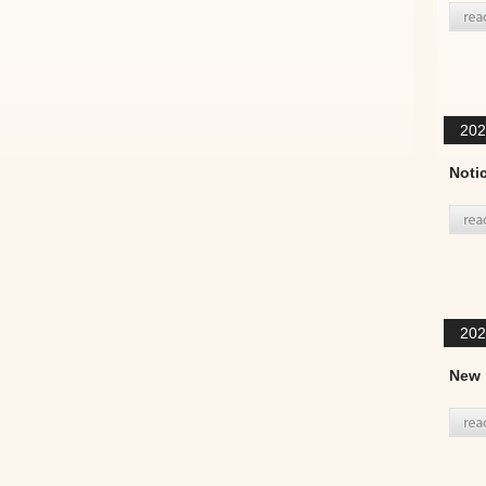
202
Not
202
New 